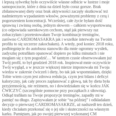
i lepszą sylwetkę było oczywiście własne odbicie w lustrze i moje
samopoczucie, które z dnia na dzień było coraz gorsze. Brak
zbilansowanej diety oraz brak aktywności zaczęły skutkować też
nadmiernym wypadaniem włosów, poważnymi problemy z cerą i
pogorszeniem koncentracji. Wcześniej, całe życie byłam dość
sprawną i zwinną osobą, jednym słowem – całkiem wysportowaną
(co odpowiada sarenkowym cechom, stąd jak pierwszy raz
zobaczyłam i przetestowałam Twoje kombinacje treningów,
zarówno CARDIOMASAKRA jak i wszelkie interwały na Twoim
profilu to się szczerze zakochałam). A wtedy, pod koniec 2018 roku,
podbiegnięcie do autobusu stanowiło dla mnie ogromny wysiłek,
zadyszkę potrafiłam opanować dopiero po kilku minutach i nie
mogłam się z tym pogodzić… W tamtym czasie obserwowałam już
Twój profil, to był grudzień 2018 rok. Inspirował mnie oczywiście
Twój wygląd, a w jeszcze większej mierze imponowała mi Twoja
wiedza w zakresie ćwiczeń i diety, bo tak jak wspomniałam, dzięki
Tobie wiem czym jest zdrowa redukcja, czym jest bilans i deficyt
kaloryczny, jak cały proces zaplanować z głową, tak by dieta była
przyjemnością, nie reżimem, no i dowiedziałam się w końcu JAK
ĆWICZYĆ (szczególnie pomocne przy początkach z siłownią).
Odkąd trafiłam na Twoje propozycje treningów, zapadły mi w
pamięć na długo. Zapisywałam je sobie “na później” i odkładałam
decyzje o pierwszej CARDIOMASAKRZE, aż nadszedł ten dzień,
kiedy chciałam przekonać się o jej sile i skuteczności na własnym
karku. Pamiętam, jak po swojej pierwszej wykonanej CM