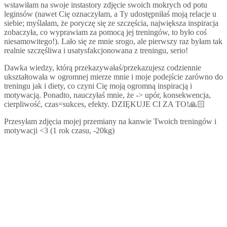
wstawiłam na swoje instastory zdjęcie swoich mokrych od potu
leginsów (nawet Cię oznaczyłam, a Ty udostępniłaś moją relacje u
siebie; myślałam, że poryczę się ze szczęścia, największa inspiracja
zobaczyła, co wyprawiam za pomocą jej treningów, to było coś
niesamowitego!). Lało się ze mnie srogo, ale pierwszy raz byłam tak
realnie szczęśliwa i usatysfakcjonowana z treningu, serio!
Dawka wiedzy, którą przekazywałaś/przekazujesz codziennie
ukształtowała w ogromnej mierze mnie i moje podejście zarówno do
treningu jak i diety, co czyni Cię moją ogromną inspiracją i
motywacją. Ponadto, nauczyłaś mnie, że -> upór, konsekwencja,
cierpliwość, czas=sukces, efekty. DZIĘKUJE CI ZA TO!🙏🏻
Przesyłam zdjęcia mojej przemiany na kanwie Twoich treningów i
motywacji <3 (1 rok czasu, -20kg)