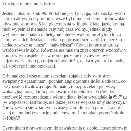
Trochę o mnie i mojej historii:
Jestem Julia, rocznik 99. Podobnie jak Ty Daga, od dziecka byłam
bardzo aktywna i sport od zawsze był u mnie obecny – trenowałam
pływanie sportowe 5 lat, piłkę ręczną w klubie 2 lata, jazdę konną,
ruch wypełniał niemalże cały mój czas wolny, jednak nigdy
wybitnie nie dbałam o dietę, nie interesowało mnie zbytnio to co
jem i w jakich ilościach. Jadłam po prostu dużo za dużo, przez to
będąc zawsze tą “dużą”, “największą” (Czytaj po prostu grubą)
wśród rówieśników. Również nie miałam zbyt dobrych wzorców w
domu w tym aspekcie – w domu jedzenie nie zawsze było
najzdrowsze, było go objętościowo dużo, na każdym kroku kusiły
też słodycze i inne przekąski.
Gdy nadszedł czas matur, zaczęłam zajadać cały swój stres
związany z egzaminami, pochłaniając ogromne ilości słodkości, co
przynosiło chwilową ulgę. Po maturze rozpoczęłam pierwszą
wakacyjną pracę, która przynosząc mi dochody dała również
możliwość rozporządzania własną dietą, która wyglądała 🍔🍟🍕🌮
(w większości fastfoody, ale także jeszcze większe tony słodyczy).
Nie ważyłam się w tamtym czasie już od dobrych paru lat, ale w
całej maturalnej+wakacje podejrzewam, że mogłam przytyć około
8-10kg🤯
Czynnikiem motywującym do zawalczenia o siebie, lepsze zdrowie