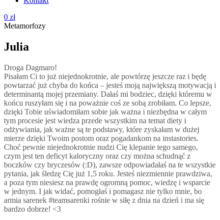
Kontakt
0
zł
Metamorfozy
Julia
Droga Dagmaro!
Pisałam Ci to już niejednokrotnie, ale powtórzę jeszcze raz i będę
powtarzać już chyba do końca – jesteś moją największą motywacją i
determinantą mojej przemiany. Dałaś mi bodziec, dzięki któremu w
końcu ruszyłam się i na poważnie coś ze sobą zrobiłam. Co lepsze,
dzięki Tobie uświadomiłam sobie jak ważna i niezbędna w całym
tym procesie jest wiedza przede wszystkim na temat diety i
odżywiania, jak ważne są te podstawy, które zyskałam w dużej
mierze dzięki Twoim postom oraz pogadankom na instastories.
Choć pewnie niejednokrotnie nudzi Cię klepanie tego samego,
czym jest ten deficyt kaloryczny oraz czy można schudnąć z
boczków czy bryczesów (:D), zawsze odpowiadałaś na te wszystkie
pytania, jak śledzę Cię już 1,5 roku. Jesteś niezmiennie prawdziwa,
a poza tym niesiesz na prawdę ogromną pomoc, wiedzę i wsparcie
w jednym. I jak widać, pomogłaś i pomagasz nie tylko mnie, bo
armia sarenek #teamsarenki rośnie w siłę z dnia na dzień i ma się
bardzo dobrze! <3