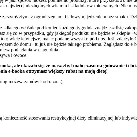
cję w jaki sposób możesz podmienić produkty, które przykładowo nie 
jak najwięcej niezbędnych witamin i składników mineralnych. Nie musi
ę z czymś złym, z ograniczeniami i jałowym, jedzeniem bez smaku. Dz
ie.. dlatego właśnie pod koniec każdego tygodnia znajdziesz listę za
asz się co w przypadku, gdy jakiegoś produktu nie będzie w sklepie - 
 wiele łatwiejsze, mając podane wszystko pod nos. Jeśli zdarzyło Ci s
owozem do domu - tu już nie będzie takiego problemu. Zaglądasz do e-
ikniesz podjadania w ciągu dnia.
rzywa i owoce.
ooka, ale okazało się, że masz zbyt mało czasu na gotowanie i chci
a e-booka otrzymasz większy rabat na moją dietę!
ering możesz zamówić od razu. :)
ają konieczność stosowania restrykcyjnej diety eliminacyjnej lub indyw