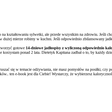
ko na kształtowaniu sylwetki, ale przede wszystkim na zdrowiu. Jeśli
w dużej mierze robimy w kuchni. Jeśli odpowiednio zbilansowany jadło
stworzyć gotowe
14-dniowe jadłospisy z wyliczoną odpowiednio kal
ie korzystam ponad 2 lata. Dietetyk Kapitana zadbał o to, by każdy dz
uszać się w temacie odżywiania, nie masz pomysłów na posiłki, czy po
ów.. ten e-book jest dla Ciebie! Wystarczy, że wybierzesz kalorycznoś