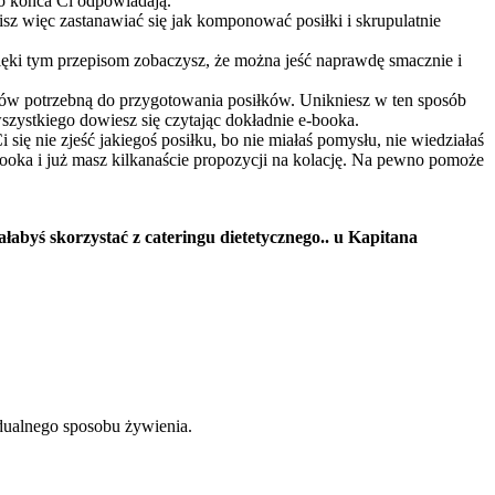
do końca Ci odpowiadają.
sz więc zastanawiać się jak komponować posiłki i skrupulatnie
ięki tym przepisom zobaczysz, że można jeść naprawdę smacznie i
kupów potrzebną do przygotowania posiłków. Unikniesz w ten sposób
wszystkiego dowiesz się czytając dokładnie e-booka.
ię nie zjeść jakiegoś posiłku, bo nie miałaś pomysłu, nie wiedziałaś
booka i już masz kilkanaście propozycji na kolację. Na pewno pomoże
ałabyś skorzystać z cateringu dietetycznego.. u Kapitana
idualnego sposobu żywienia.