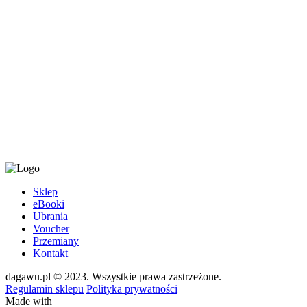
NOWOŚĆ
FoodBook
Kompletny 14-dniowy jadłospis dostępny w wariantach 1600, 1
Sklep
eBooki
159
zł
Do koszyka
Ubrania
Voucher
Przemiany
Kontakt
dagawu.pl © 2023. Wszystkie prawa zastrzeżone.
Regulamin sklepu
Polityka prywatności
Made with