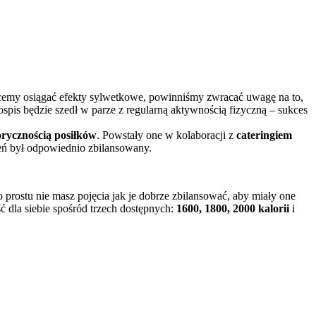
 chcemy osiągać efekty sylwetkowe, powinniśmy zwracać uwagę na to,
spis będzie szedł w parze z regularną aktywnością fizyczną – sukces
orycznością posiłków
. Powstały one w kolaboracji z
cateringiem
ień był odpowiednio zbilansowany.
 prostu nie masz pojęcia jak je dobrze zbilansować, aby miały one
ć dla siebie spośród trzech dostępnych:
1600, 1800, 2000 kalorii
i