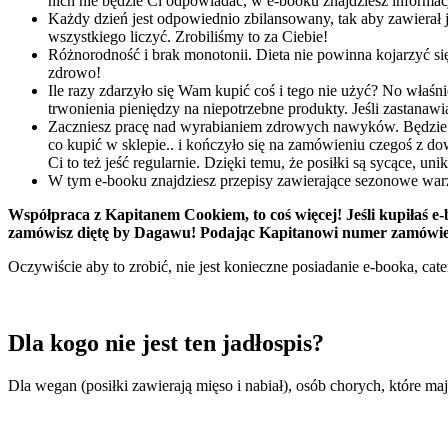
nich nie będzie Ci odpowiadać, w e-booku znajdziesz informa
Każdy dzień jest odpowiednio zbilansowany, tak aby zawierał 
wszystkiego liczyć. Zrobiliśmy to za Ciebie!
Różnorodność i brak monotonii. Dieta nie powinna kojarzyć si
zdrowo!
Ile razy zdarzyło się Wam kupić coś i tego nie użyć? No właśn
trwonienia pieniędzy na niepotrzebne produkty. Jeśli zastanawi
Zaczniesz pracę nad wyrabianiem zdrowych nawyków. Będzie to o
co kupić w sklepie.. i kończyło się na zamówieniu czegoś z d
Ci to też jeść regularnie. Dzięki temu, że posiłki są sycące, un
W tym e-booku znajdziesz przepisy zawierające sezonowe wa
Współpraca z Kapitanem Cookiem, to coś więcej! Jeśli kupiłaś e-b
zamówisz diętę by Dagawu! Podając Kapitanowi numer zamówieni
Oczywiście aby to zrobić, nie jest konieczne posiadanie e-booka, cat
Dla kogo nie jest ten jadłospis?
Dla wegan (posiłki zawierają mięso i nabiał), osób chorych, które m