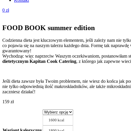
Kontakt
0
zł
FOOD BOOK summer edition
Codzienna dieta jest kluczowym elementem, jeśli zależy nam nie tyl
co pojawia się na naszym talerzu każdego dnia. Formę tak naprawdę 
gwarantowany!
Wychodząc więc naprzeciw Waszym oczekiwaniom, postanowiłam 
dietetycznym Kapitan Cook Catering
, z którego jak zapewne wiec
Jeśli dieta zawsze była Twoim problemem, nie wiesz do końca jak por
nie tylko odpowiednią ilość makroskładników, ale także mikroskładnik
zaczniesz działać!
159
zł
1600 kcal
Wariant kaloryczny
1800 kcal